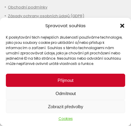
Obchodní podmínky
Zásady ochrany osobních údajů (GDPR)
Disclaimer
Spravovat souhlas
Reklamace
K poskytování těch nejlepších zkušeností používáme technologie,
Odstoupení od smlouvy
jako jsou soubory cookie pro ukládání a/nebo přístup k
informacím o zařízení. Souhlas s těmito technologiemi nám
Cookies
umožní zpracovávat údaje, jako je chování při procházení nebo
jedinečné ID na této stránce. Nesouhlas nebo odvolání souhlasu
Kontakt
může nepříznivě ovlivnit určité vlastnosti a funkce.
Přijmout
Nákup
Odmítnout
Jak objednat
Zobrazit předvolby
Doprava
Platba
Cookies
Stav objednávky