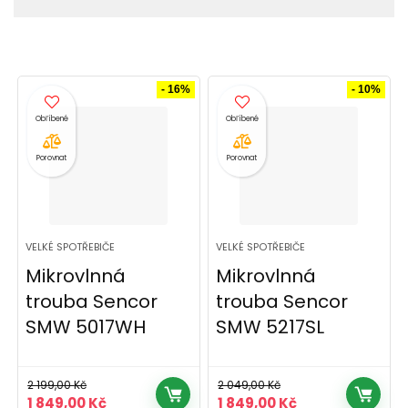
- 16%
- 10%
Porovnat
Porovnat
VELKÉ SPOTŘEBIČE
VELKÉ SPOTŘEBIČE
Mikrovlnná
Mikrovlnná
trouba Sencor
trouba Sencor
SMW 5017WH
SMW 5217SL
2 199,00
Kč
2 049,00
Kč
Původní
Aktuální
Původní
Aktuální
1 849,00
Kč
1 849,00
Kč