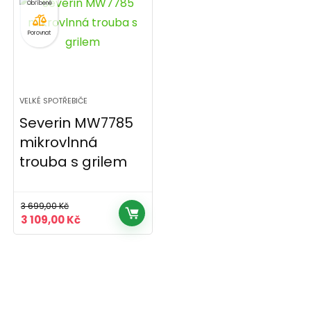
Porovnat
VELKÉ SPOTŘEBIČE
Severin MW7785
mikrovlnná
trouba s grilem
3 699,00
Kč
Původní
Aktuální
3 109,00
Kč
cena
cena
byla:
je:
3
3
699,00 Kč.
109,00 Kč.