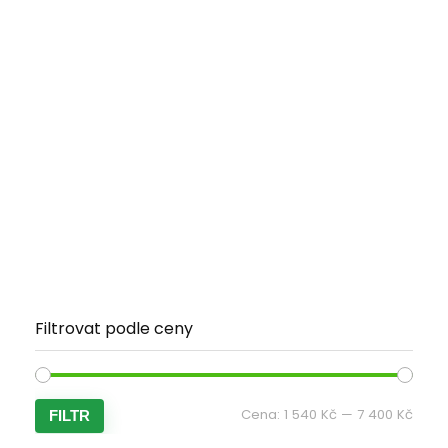
Filtrovat podle ceny
Minim
Maxi
Cena:
1 540 Kč
—
7 400 Kč
FILTR
cena
cena