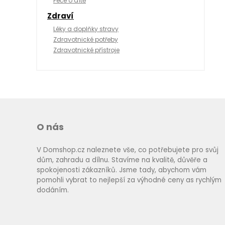
Péče o dítě
Zdraví
Léky a doplňky stravy
Zdravotnické potřeby
Zdravotnické přístroje
O nás
V Domshop.cz naleznete vše, co potřebujete pro svůj
dům, zahradu a dílnu. Stavíme na kvalitě, důvěře a
spokojenosti zákazníků. Jsme tady, abychom vám
pomohli vybrat to nejlepší za výhodné ceny as rychlým
dodáním.