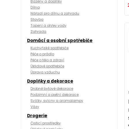
Bazény a doplňky
Dílna
Nářadí pro dílnu a zahradu
Stavba
Topení a ohřev vody
Zahrada
Domácí a osobní spotřebiče
Kuchyňské spotřebiče
Péče o prádlo
Péče o tělo a zdraví
Úklidové spotřebiče
Úprava vzduchu
Doplňky a dekorace
Drobné bytové dekorace
Podzimní a pietní dekorace
Svíčky, svícny a aromalampy
Vázy
Drogerie
Čisticí prostředky