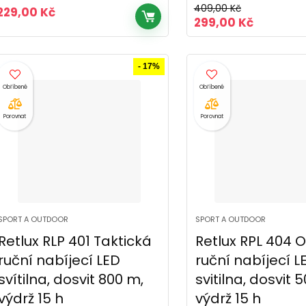
409,00
Kč
229,00
Kč
Původní
Aktuální
299,00
Kč
cena
cena
byla:
je:
409,00 Kč.
299,00 K
- 17%
Porovnat
Porovnat
SPORT A OUTDOOR
SPORT A OUTDOOR
Retlux RLP 401 Taktická
Retlux RPL 404 
ruční nabíjecí LED
ruční nabíjecí L
svítilna, dosvit 800 m,
svitilna, dosvit 
výdrž 15 h
výdrž 15 h