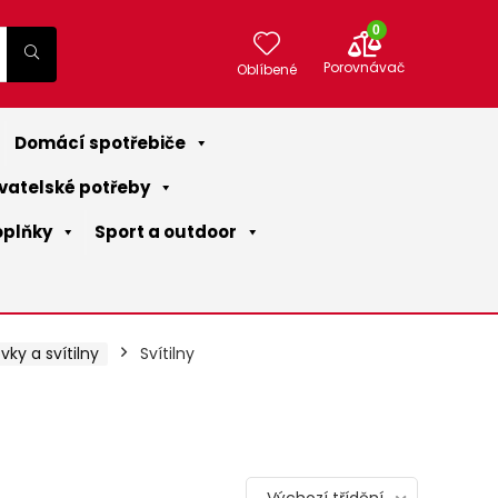
0
Porovnávač
Oblíbené
Domácí spotřebiče
vatelské potřeby
oplňky
Sport a outdoor
vky a svítilny
Svítilny