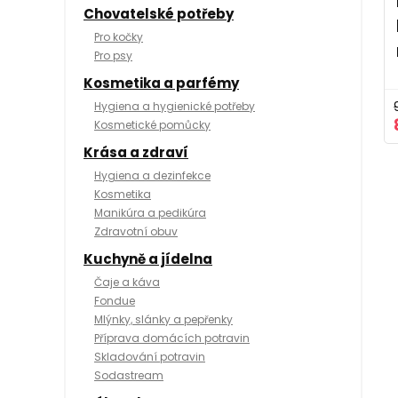
Chovatelské potřeby
Pro kočky
Pro psy
Kosmetika a parfémy
Hygiena a hygienické potřeby
Kosmetické pomůcky
Krása a zdraví
Hygiena a dezinfekce
Kosmetika
Manikúra a pedikúra
Zdravotní obuv
Kuchyně a jídelna
Čaje a káva
Fondue
Mlýnky, slánky a pepřenky
Příprava domácích potravin
Skladování potravin
Sodastream