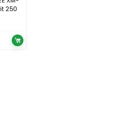
EE XM-
it 250
č.