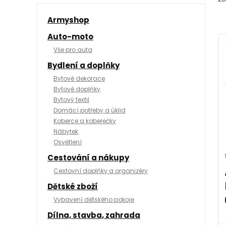
Armyshop
Auto-moto
Vše pro auta
Bydlení a doplňky
Bytové dekorace
Bytové doplňky
Bytový textil
Domácí potřeby a úklid
Koberce a koberečky
Nábytek
Osvětlení
Cestování a nákupy
Cestovní doplňky a organizéry
Dětské zboží
Vybavení dětského pokoje
Dílna, stavba, zahrada