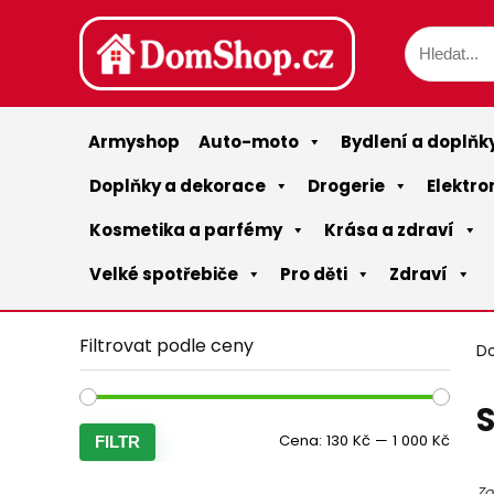
Armyshop
Auto-moto
Bydlení a doplňk
Doplňky a dekorace
Drogerie
Elektro
Kosmetika a parfémy
Krása a zdraví
Velké spotřebiče
Pro děti
Zdraví
Filtrovat podle ceny
D
S
Minim
Maxim
Cena:
130 Kč
—
1 000 Kč
FILTR
cena
cena
Zo