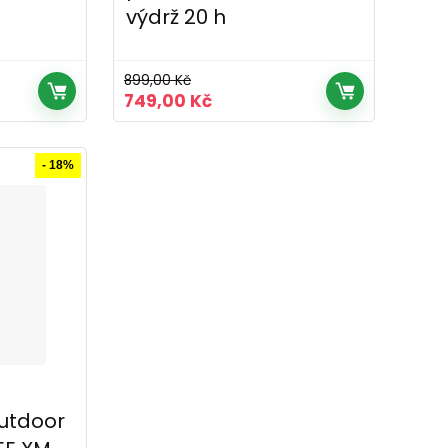
výdrž 20 h
899,00
Kč
Původní
Aktuální
749,00
Kč
cena
cena
byla:
je:
.
899,00 Kč.
749,00 Kč.
- 18%
Outdoor