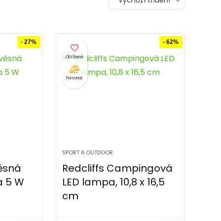
Výchozí třídění
- 27%
- 62%
Porovnat
SPORT A OUTDOOR
ěsná
Redcliffs Campingová
a 5 W
LED lampa, 10,8 x 16,5
cm