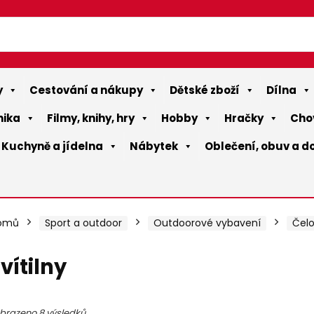
y
Cestování a nákupy
Dětské zboží
Dílna
nika
Filmy, knihy, hry
Hobby
Hračky
Cho
Kuchyně a jídelna
Nábytek
Oblečení, obuv a d
omů
Sport a outdoor
Outdoorové vybavení
Čelo
vítilny
ální
ální
brazeno 8 výsledků