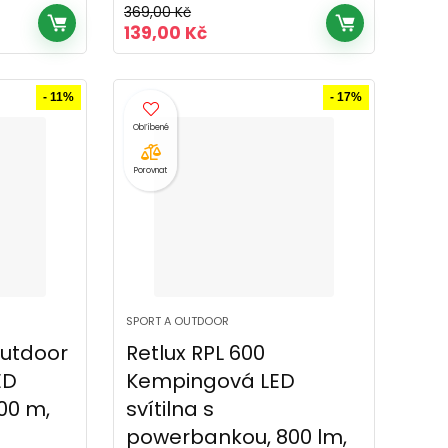
369,00
Kč
Původní
Aktuální
139,00
Kč
cena
cena
byla:
je:
č.
369,00 Kč.
139,00 Kč.
- 11%
- 17%
Porovnat
SPORT A OUTDOOR
Outdoor
Retlux RPL 600
ED
Kempingová LED
500 m,
svítilna s
powerbankou, 800 lm,