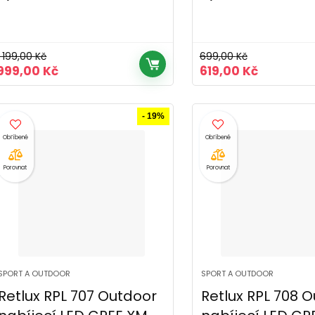
1 199,00
Kč
699,00
Kč
Původní
Aktuální
Původní
Aktuální
999,00
Kč
619,00
Kč
cena
cena
cena
cena
byla:
je:
byla:
je:
1
999,00 Kč.
699,00 Kč.
619,00 Kč
- 19%
199,00 Kč.
Porovnat
Porovnat
SPORT A OUTDOOR
SPORT A OUTDOOR
Retlux RPL 707 Outdoor
Retlux RPL 708 