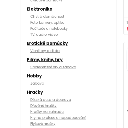
Úklidové pomůcky
Elektronika
Chytrá domácnost
Foto, kamery, optika
Počítače a notebooky
TV, audio, video
Erotické pomůcky
Vibrátory a dilda
Filmy, knihy, hry
Společenské hry a zábava
Hobby
Zábava
Hračky
Dětská auta a doprava
Dřevěné hračky
Hračky na zahradu
Hry na profese a napodobování
Plyšové hračky