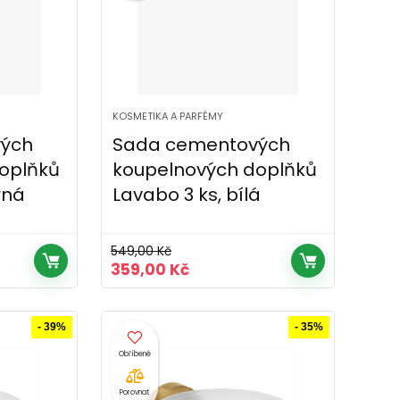
KOSMETIKA A PARFÉMY
ých
Sada cementových
oplňků
koupelnových doplňků
rná
Lavabo 3 ks, bílá
549,00
Kč
Původní
Aktuální
359,00
Kč
cena
cena
byla:
je:
č.
549,00 Kč.
359,00 Kč.
- 39%
- 35%
Porovnat