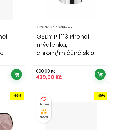
KOSMETIKA A PARFÉMY
nei
GEDY PI1113 Pirenei
mýdlenka,
lo
chrom/mléčné sklo
690,00
Kč
Původní
Aktuální
439,00
Kč
cena
cena
byla:
je:
č.
690,00 Kč.
439,00 Kč.
- 60%
- 49%
Porovnat