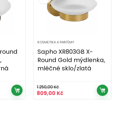
KOSMETIKA A PARFÉMY
-round
Sapho XR803GB X-
,
Round Gold mýdlenka,
rná
mléčné sklo/zlatá
1 250,00
Kč
Původní
Aktuální
809,00
Kč
cena
cena
byla:
je:
č.
1
809,00 Kč.
250,00 Kč.