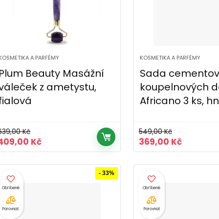
KOSMETIKA A PARFÉMY
KOSMETIKA A PARFÉMY
Plum Beauty Masážní
Sada cementov
váleček z ametystu,
koupelnových d
fialová
Africano 3 ks, h
639,00
Kč
549,00
Kč
Původní
Aktuální
Původní
Aktuální
409,00
Kč
369,00
Kč
cena
cena
cena
cena
byla:
je:
byla:
je:
639,00 Kč.
409,00 Kč.
549,00 Kč.
369,00 K
- 33%
Porovnat
Porovnat