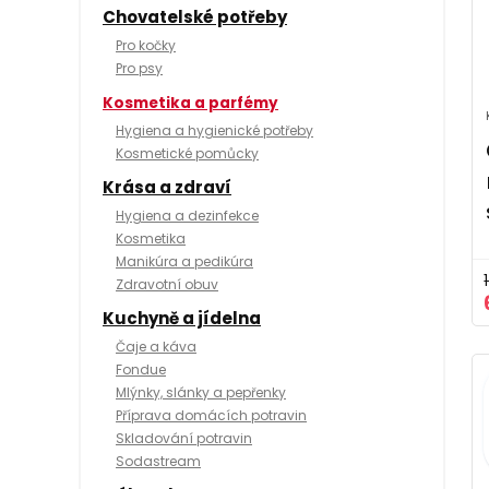
Chovatelské potřeby
Pro kočky
Pro psy
Kosmetika a parfémy
Hygiena a hygienické potřeby
Kosmetické pomůcky
Krása a zdraví
Hygiena a dezinfekce
Kosmetika
Manikúra a pedikúra
Zdravotní obuv
Kuchyně a jídelna
Čaje a káva
Fondue
Mlýnky, slánky a pepřenky
Příprava domácích potravin
Skladování potravin
Sodastream