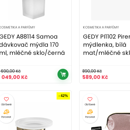
KOSMETIKA A PARFÉMY
KOSMETIKA A PARFÉMY
GEDY A88114 Samoa
GEDY PI1102 Pire
dávkovač mýdla 170
mýdlenka, bílá
ml, mléčné sklo/černá
mat/mléčné sk
1 690,00
Kč
890,00
Kč
Původní
Aktuální
Původní
Aktuální
1 049,00
Kč
589,00
Kč
cena
cena
cena
cena
byla:
je:
byla:
je:
1
1
890,00 Kč.
589,00 K
- 42%
690,00 Kč.
049,00 Kč.
Porovnat
Porovnat