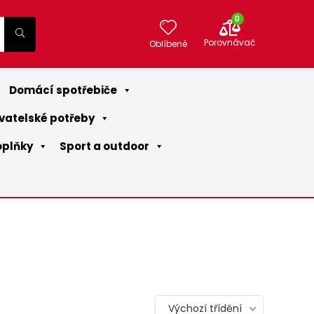
0
Porovnávač
Oblíbené
Domácí spotřebiče
vatelské potřeby
oplňky
Sport a outdoor
Výchozí třídění