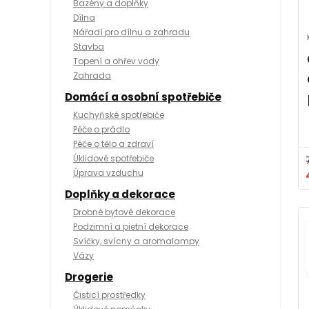
Bazény a doplňky
Dílna
Nářadí pro dílnu a zahradu
Stavba
Topení a ohřev vody
Zahrada
Domácí a osobní spotřebiče
Kuchyňské spotřebiče
Péče o prádlo
Péče o tělo a zdraví
Úklidové spotřebiče
Úprava vzduchu
Doplňky a dekorace
Drobné bytové dekorace
Podzimní a pietní dekorace
Svíčky, svícny a aromalampy
Vázy
Drogerie
Čisticí prostředky