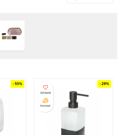
- 55%
- 29%
Porovnat