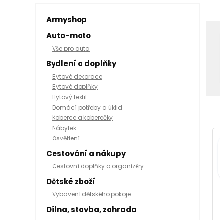
Armyshop
Auto-moto
Vše pro auta
Bydlení a doplňky
Bytové dekorace
Bytové doplňky
Bytový textil
Domácí potřeby a úklid
Koberce a koberečky
Nábytek
Osvětlení
Cestování a nákupy
Cestovní doplňky a organizéry
Dětské zboží
Vybavení dětského pokoje
Dílna, stavba, zahrada