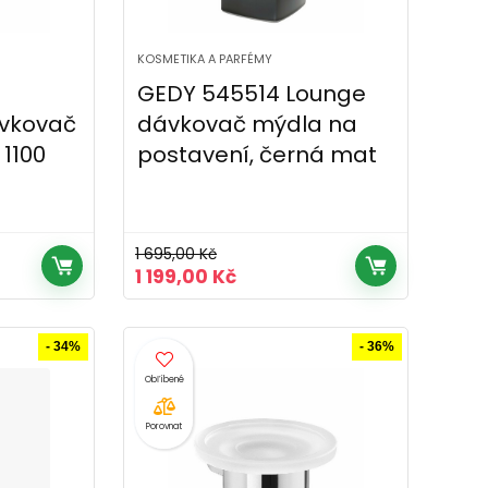
KOSMETIKA A PARFÉMY
GEDY 545514 Lounge
ávkovač
dávkovač mýdla na
1100
postavení, černá mat
1 695,00
Kč
Původní
Aktuální
1 199,00
Kč
cena
cena
byla:
je:
č.
1
1
- 34%
- 36%
695,00 Kč.
199,00 Kč.
Porovnat