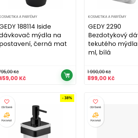
KOSMETIKA A PARFÉMY
KOSMETIKA A PARFÉMY
GEDY 188114 Iside
GEDY 2290
dávkovač mýdla na
Bezdotykový d
postavení, černá mat
tekutého mýdla 
ml, bílá
795,00
Kč
1 990,00
Kč
Původní
Aktuální
Původní
Aktuální
459,00
Kč
899,00
Kč
cena
cena
cena
cena
byla:
je:
byla:
je:
795,00 Kč.
459,00 Kč.
1
899,00 K
- 38%
990,00 Kč.
Porovnat
Porovnat