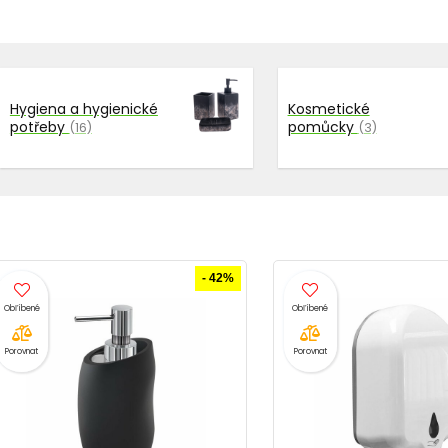
Hygiena a hygienické
Kosmetické
potřeby
pomůcky
(16)
(3)
- 42%
Porovnat
Porovnat