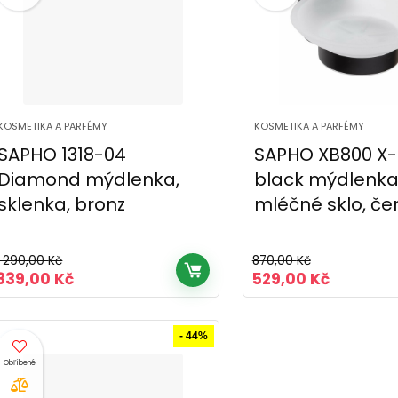
KOSMETIKA A PARFÉMY
KOSMETIKA A PARFÉMY
SAPHO 1318-04
SAPHO XB800 X
Diamond mýdlenka,
black mýdlenka
sklenka, bronz
mléčné sklo, če
1 290,00
Kč
870,00
Kč
Původní
Aktuální
Původní
Aktuální
839,00
Kč
529,00
Kč
cena
cena
cena
cena
byla:
je:
byla:
je:
1
839,00 Kč.
870,00 Kč.
529,00 K
- 44%
290,00 Kč.