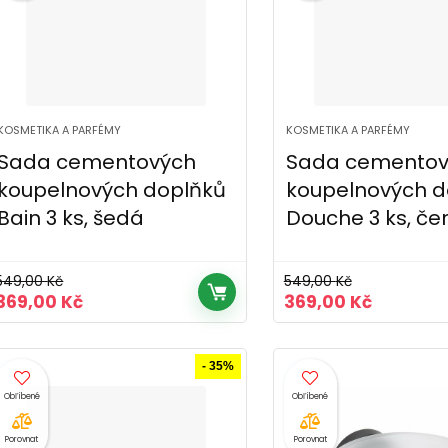
KOSMETIKA A PARFÉMY
KOSMETIKA A PARFÉMY
Sada cementových
Sada cementov
koupelnových doplňků
koupelnových d
Bain 3 ks, šedá
Douche 3 ks, če
549,00
Kč
549,00
Kč
Původní
Aktuální
Původní
Aktuální
369,00
Kč
369,00
Kč
cena
cena
cena
cena
byla:
je:
byla:
je:
549,00 Kč.
369,00 Kč.
549,00 Kč.
369,00 K
- 35%
Porovnat
Porovnat