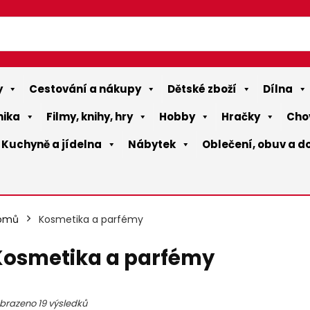
y
Cestování a nákupy
Dětské zboží
Dílna
nika
Filmy, knihy, hry
Hobby
Hračky
Cho
Kuchyně a jídelna
Nábytek
Oblečení, obuv a d
omů
Kosmetika a parfémy
Kosmetika a parfémy
ální
ální
brazeno 19 výsledků