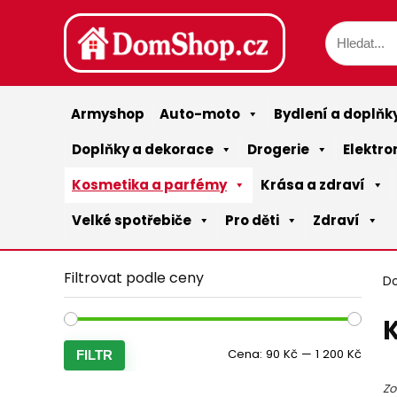
Armyshop
Auto-moto
Bydlení a doplňk
Doplňky a dekorace
Drogerie
Elektro
Kosmetika a parfémy
Krása a zdraví
Velké spotřebiče
Pro děti
Zdraví
Filtrovat podle ceny
D
Minim
Maxim
Cena:
90 Kč
—
1 200 Kč
FILTR
cena
cena
Zo