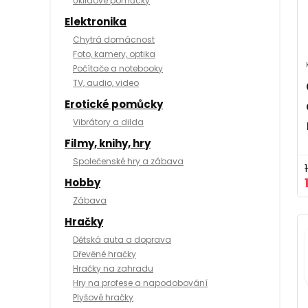
Úklidové pomůcky
Elektronika
Chytrá domácnost
Foto, kamery, optika
Počítače a notebooky
TV, audio, video
Erotické pomůcky
Vibrátory a dilda
Filmy, knihy, hry
Společenské hry a zábava
Hobby
Zábava
Hračky
Dětská auta a doprava
Dřevěné hračky
Hračky na zahradu
Hry na profese a napodobování
Plyšové hračky