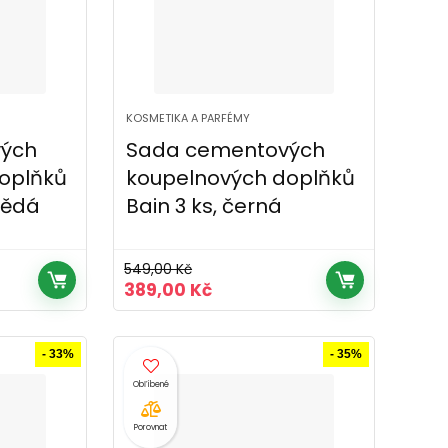
KOSMETIKA A PARFÉMY
ých
Sada cementových
oplňků
koupelnových doplňků
nědá
Bain 3 ks, černá
549,00
Kč
Původní
Aktuální
389,00
Kč
cena
cena
byla:
je:
č.
549,00 Kč.
389,00 Kč.
- 33%
- 35%
Porovnat