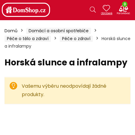
0
Domů
Domácí a osobní spotřebiče
Péče o tělo a zdraví
Péče o zdraví
Horská slunce
a infralampy
Horská slunce a infralampy
Vašemu výběru neodpovídají žádné
produkty.