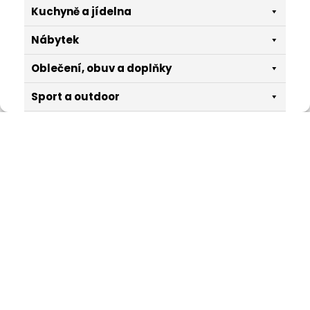
Přijmout
Kuchyně a jídelna
Odmítnout
Nábytek
Zobrazit předvolby
Oblečení, obuv a doplňky
Sport a outdoor
Cookies
Velké spotřebiče
Pro děti
Zdraví
O nás
V Domshop.cz naleznete vše, co potřebujete pro svůj dům,