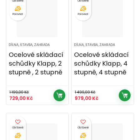
Porovnat
Porovnat
DÍLNA, STAVBA, ZAHRADA
DÍLNA, STAVBA, ZAHRADA
Ocelové skládací
Ocelové skládací
schůdky Klapp, 2
schůdky Klapp, 4
stupně , 2 stupně
stupně, 4 stupně
1 199,00
Kč
1 499,00
Kč
Původní
Aktuální
Původní
Aktuální
729,00
Kč
979,00
Kč
cena
cena
cena
cena
byla:
je:
byla:
je:
1
729,00 Kč.
1
979,00 Kč.
199,00 Kč.
499,00 Kč.