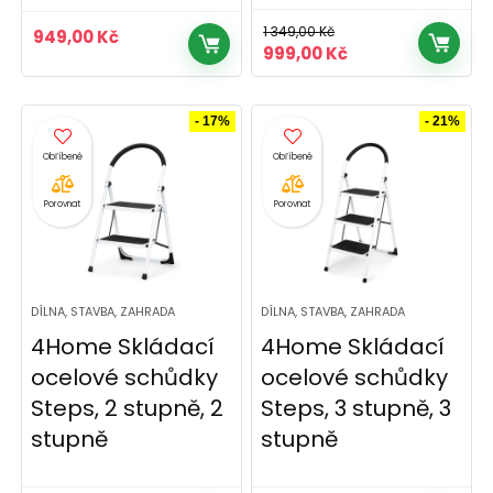
1 349,00
Kč
949,00
Kč
Původní
Aktuální
999,00
Kč
cena
cena
byla:
je:
1
999,00 Kč.
- 17%
- 21%
349,00 Kč.
Porovnat
Porovnat
DÍLNA, STAVBA, ZAHRADA
DÍLNA, STAVBA, ZAHRADA
4Home Skládací
4Home Skládací
ocelové schůdky
ocelové schůdky
Steps, 2 stupně, 2
Steps, 3 stupně, 3
stupně
stupně