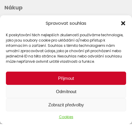
Nákup
Jak objednat
Spravovat souhlas
Doprava
K poskytování těch nejlepších zkušeností používáme technologie,
Platba
jako jsou soubory cookie pro ukládání a/nebo přístup k
informacím o zařízení. Souhlas s těmito technologiemi nám
Stav objednávky
umožní zpracovávat údaje, jako je chování při procházení nebo
jedinečné ID na této stránce. Nesouhlas nebo odvolání souhlasu
může nepříznivě ovlivnit určité vlastnosti a funkce.
Přijmout
Odmítnout
Zobrazit předvolby
Cookies