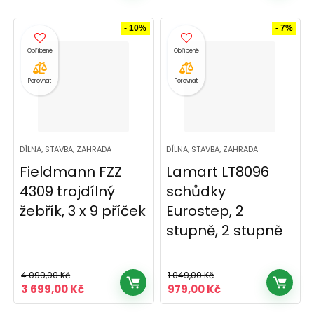
byla:
je:
byla:
je:
2
2
3
2
- 10%
- 7%
990,00 Kč.
199,00 Kč.
290,00 Kč.
849,00 Kč.
Porovnat
Porovnat
DÍLNA, STAVBA, ZAHRADA
DÍLNA, STAVBA, ZAHRADA
Fieldmann FZZ
Lamart LT8096
4309 trojdílný
schůdky
žebřík, 3 x 9 příček
Eurostep, 2
stupně, 2 stupně
4 099,00
Kč
1 049,00
Kč
Původní
Aktuální
Původní
Aktuální
3 699,00
Kč
979,00
Kč
cena
cena
cena
cena