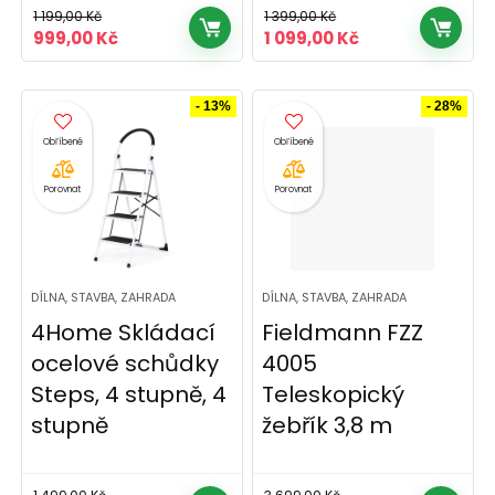
1 199,00
Kč
1 399,00
Kč
Původní
Aktuální
Původní
Aktuální
999,00
Kč
1 099,00
Kč
cena
cena
cena
cena
byla:
je:
byla:
je:
1
999,00 Kč.
1
1
- 13%
- 28%
199,00 Kč.
399,00 Kč.
099,00 Kč.
Porovnat
Porovnat
DÍLNA, STAVBA, ZAHRADA
DÍLNA, STAVBA, ZAHRADA
4Home Skládací
Fieldmann FZZ
ocelové schůdky
4005
Steps, 4 stupně, 4
Teleskopický
stupně
žebřík 3,8 m