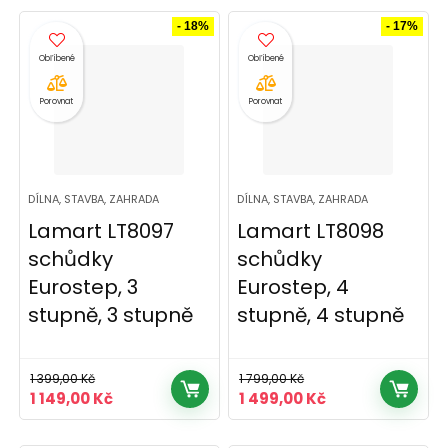
byla:
je:
byla:
je:
4
3
1
979,00 Kč.
- 18%
- 17%
099,00 Kč.
699,00 Kč.
049,00 Kč.
Porovnat
Porovnat
DÍLNA, STAVBA, ZAHRADA
DÍLNA, STAVBA, ZAHRADA
Lamart LT8097
Lamart LT8098
schůdky
schůdky
Eurostep, 3
Eurostep, 4
stupně, 3 stupně
stupně, 4 stupně
1 399,00
Kč
1 799,00
Kč
Původní
Aktuální
Původní
Aktuální
1 149,00
Kč
1 499,00
Kč
cena
cena
cena
cena
byla:
je:
byla:
je: