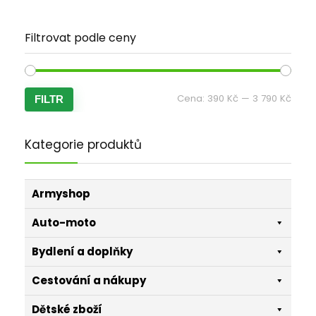
Filtrovat podle ceny
Minim
Maxi
Cena:
390 Kč
—
3 790 Kč
FILTR
cena
cena
Kategorie produktů
Armyshop
Auto-moto
Bydlení a doplňky
Cestování a nákupy
Dětské zboží