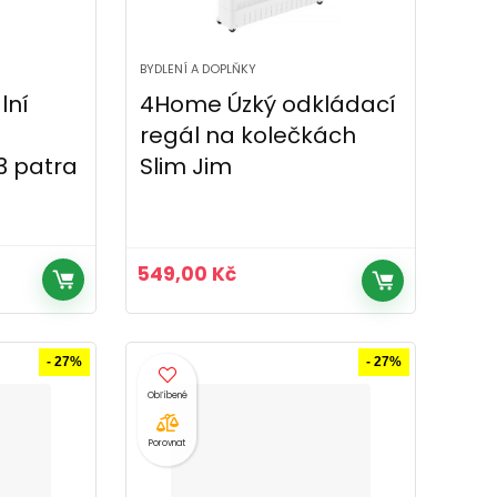
BYDLENÍ A DOPLŇKY
lní
4Home Úzký odkládací
regál na kolečkách
3 patra
Slim Jim
549,00
Kč
č.
- 27%
- 27%
Porovnat