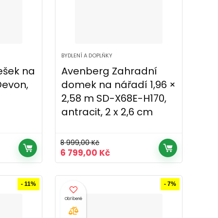
BYDLENÍ A DOPLŇKY
ešek na
Avenberg Zahradní
Devon,
domek na nářadí 1,96 ×
2,58 m SD-X68E-H170,
antracit, 2 x 2,6 cm
8 999,00
Kč
ní
Původní
Aktuální
6 799,00
Kč
cena
cena
byla:
je:
8
6
- 11%
- 7%
 Kč.
999,00 Kč.
799,00 Kč.