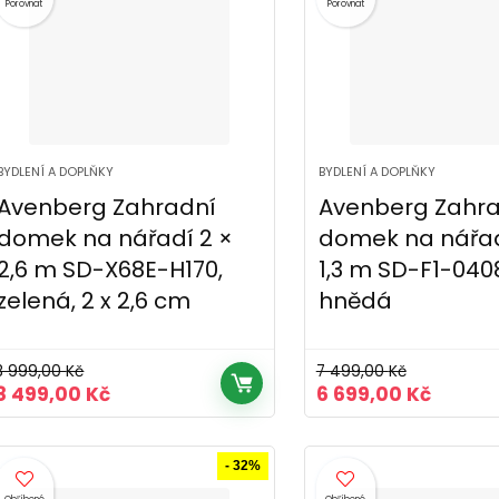
Porovnat
Porovnat
BYDLENÍ A DOPLŇKY
BYDLENÍ A DOPLŇKY
Avenberg Zahradní
Avenberg Zahra
domek na nářadí 2 ×
domek na nářadí
2,6 m SD-X68E-H170,
1,3 m SD-F1-040
zelená, 2 x 2,6 cm
hnědá
8 999,00
Kč
7 499,00
Kč
Původní
Aktuální
Původní
Aktuál
8 499,00
Kč
6 699,00
Kč
cena
cena
cena
cena
byla:
je:
byla:
je:
8
8
7
6
- 32%
999,00 Kč.
499,00 Kč.
499,00 Kč.
699,00