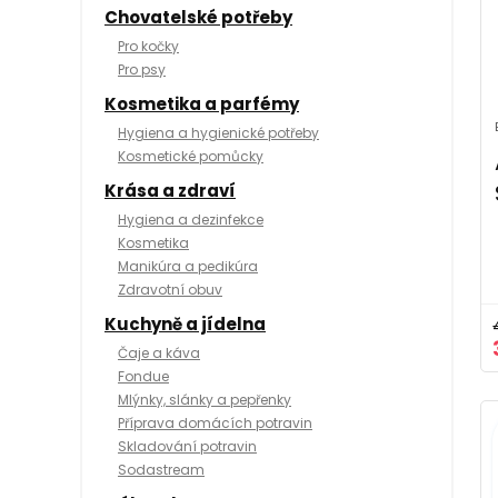
Chovatelské potřeby
Pro kočky
Pro psy
Kosmetika a parfémy
Hygiena a hygienické potřeby
Kosmetické pomůcky
Krása a zdraví
Hygiena a dezinfekce
Kosmetika
Manikúra a pedikúra
Zdravotní obuv
Kuchyně a jídelna
Čaje a káva
Fondue
Mlýnky, slánky a pepřenky
Příprava domácích potravin
Skladování potravin
Sodastream