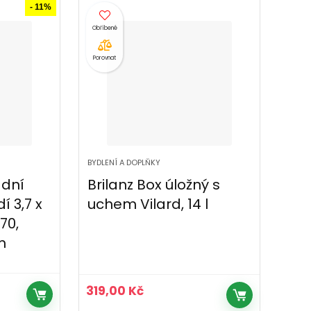
9
7
- 11%
 Kč.
999,00 Kč.
499,00 Kč.
Porovnat
BYDLENÍ A DOPLŇKY
dní
Brilanz Box úložný s
 3,7 x
uchem Vilard, 14 l
70,
m
319,00
Kč
lní