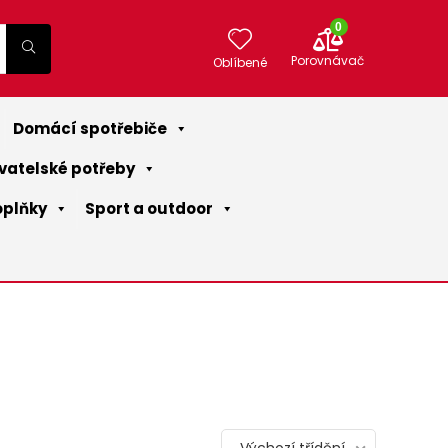
0
Porovnávač
Oblíbené
Domácí spotřebiče
vatelské potřeby
oplňky
Sport a outdoor