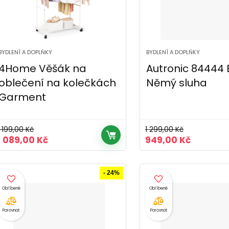
BYDLENÍ A DOPLŇKY
BYDLENÍ A DOPLŇKY
4Home Věšák na
Autronic 84444 
oblečení na kolečkách
Němý sluha
Garment
1 199,00
Kč
1 299,00
Kč
Původní
Aktuální
Původní
Aktuáln
1 089,00
Kč
949,00
Kč
cena
cena
cena
cena
byla:
je:
byla:
je:
1
1
1
949,00 K
- 24%
199,00 Kč.
089,00 Kč.
299,00 Kč.
Porovnat
Porovnat