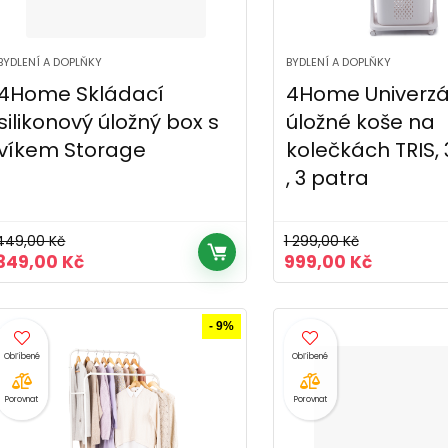
BYDLENÍ A DOPLŇKY
BYDLENÍ A DOPLŇKY
4Home Skládací
4Home Univerzá
silikonový úložný box s
úložné koše na
víkem Storage
kolečkách TRIS, 
, 3 patra
449,00
Kč
1 299,00
Kč
Původní
Aktuální
Původní
Aktuální
349,00
Kč
999,00
Kč
cena
cena
cena
cena
byla:
je:
byla:
je:
449,00 Kč.
349,00 Kč.
1
999,00 K
- 9%
299,00 Kč.
Porovnat
Porovnat