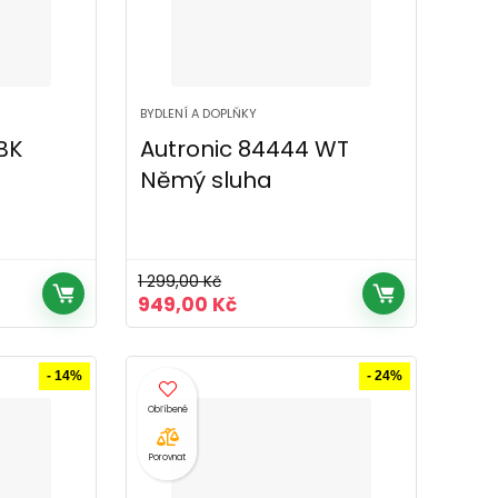
BYDLENÍ A DOPLŇKY
BK
Autronic 84444 WT
Němý sluha
1 299,00
Kč
í
Původní
Aktuální
949,00
Kč
cena
cena
byla:
je:
č.
1
949,00 Kč.
- 14%
- 24%
299,00 Kč.
Porovnat