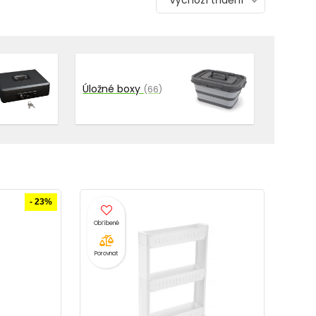
Výchozí třídění
Úložné boxy
(66)
- 23%
Porovnat