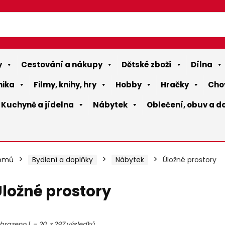
y
Cestování a nákupy
Dětské zboží
Dílna
nika
Filmy, knihy, hry
Hobby
Hračky
Cho
Kuchyně a jídelna
Nábytek
Oblečení, obuv a d
omů
Bydlení a doplňky
Nábytek
Úložné prostory
ložné prostory
ální
ální
brazeno 1. – 20. z 297 výsledků