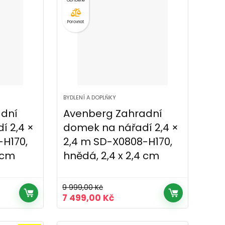
Porovnat
BYDLENÍ A DOPLŇKY
dní
Avenberg Zahradní
í 2,4 ×
domek na nářadí 2,4 ×
-H170,
2,4 m SD-X0808-H170,
4 cm
hnědá, 2,4 x 2,4 cm
9 999,00
Kč
ní
Původní
Aktuální
7 499,00
Kč
cena
cena
byla:
je: