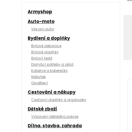
Armyshop
Auto-moto
Vše pro auta
Bydlení a doplňky
Bytové dekorace
Bytové doplňky
Bytový textil
Domácí potřeby a úklid
Koberce a koberečky
Nábytek
Osvětlení
Cestování a nákupy
Cestovní doplňky a organizéry
Dětské zboží
Vybavení dětského pokoje
Dílna, stavba, zahrada