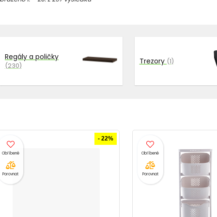
Regály a poličky
Trezory
(1)
(230)
- 22%
Porovnat
Porovnat