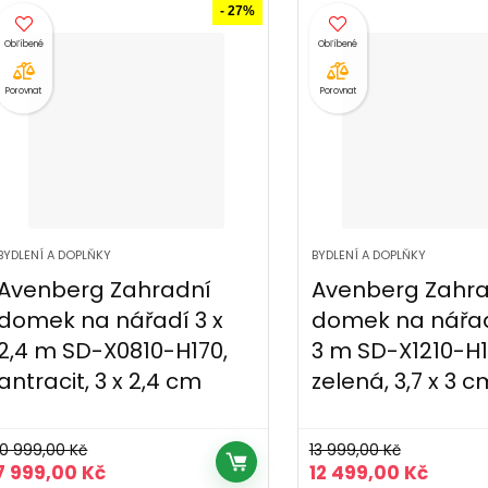
7
5
9
8
- 27%
499,00 Kč.
099,00 Kč.
999,00 Kč.
499,00
Porovnat
Porovnat
BYDLENÍ A DOPLŇKY
BYDLENÍ A DOPLŇKY
Avenberg Zahradní
Avenberg Zahra
domek na nářadí 3 x
domek na nářadí
2,4 m SD-X0810-H170,
3 m SD-X1210-H1
antracit, 3 x 2,4 cm
zelená, 3,7 x 3 c
10 999,00
Kč
13 999,00
Kč
Původní
Aktuální
Původní
Aktuá
7 999,00
Kč
12 499,00
Kč