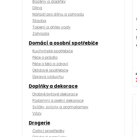
Bazény a doplňky
Dílna
Nářadí pro dílnu a zahradu
Stavba
Topení a ohřev vody
Zahrada
Domácí a osobní spotřebiče
Kuchyňské spotřebiče
Péče o prádlo
Péče o tělo a zdraví
Úklidové spotřebiče
Úprava vzduchu
Doplňky a dekorace
Drobné bytové dekorace
Podzimní a pietní dekorace
Svíčky, svícny a aromalampy
Vázy
Drogerie
Čisticí prostředky