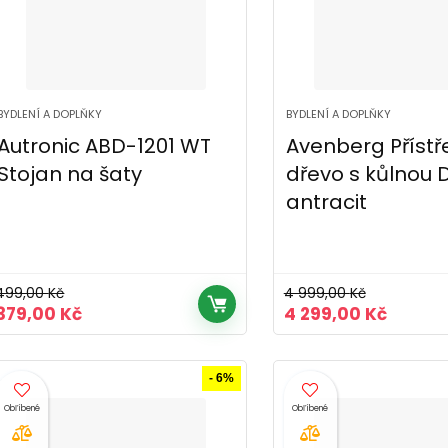
BYDLENÍ A DOPLŇKY
BYDLENÍ A DOPLŇKY
Autronic ABD-1201 WT
Avenberg Přístř
Stojan na šaty
dřevo s kůlnou 
antracit
499,00
Kč
4 999,00
Kč
Původní
Aktuální
Původní
Aktuál
379,00
Kč
4 299,00
Kč
cena
cena
cena
cena
byla:
je:
byla:
je:
499,00 Kč.
379,00 Kč.
4
4
- 6%
999,00 Kč.
299,00