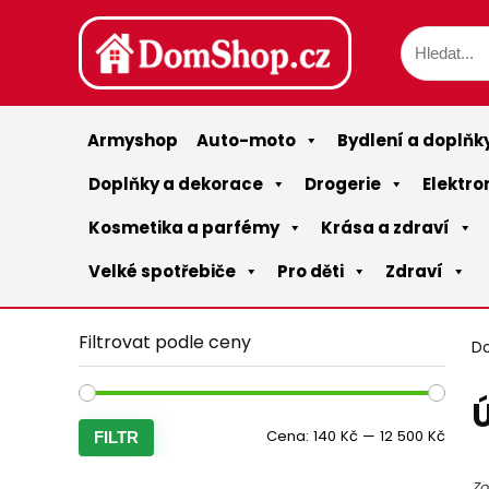
Armyshop
Auto-moto
Bydlení a doplňk
Doplňky a dekorace
Drogerie
Elektro
Kosmetika a parfémy
Krása a zdraví
Velké spotřebiče
Pro děti
Zdraví
Filtrovat podle ceny
D
Ú
Minim
Maxim
Cena:
140 Kč
—
12 500 Kč
FILTR
cena
cena
Zo