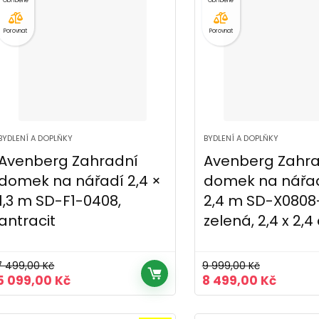
Porovnat
Porovnat
BYDLENÍ A DOPLŇKY
BYDLENÍ A DOPLŇKY
Avenberg Zahradní
Avenberg Zahra
domek na nářadí 2,4 ×
domek na nářad
1,3 m SD-F1-0408,
2,4 m SD-X0808
antracit
zelená, 2,4 x 2,
7 499,00
Kč
9 999,00
Kč
Původní
Aktuální
Původní
Aktuál
5 099,00
Kč
8 499,00
Kč
cena
cena
cena
cena
byla:
je:
byla:
je: