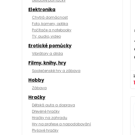
Úklidové pomůcky
Elektronika
Chytrá domácnost
Foto, kamery, optika
Počítače a notebooky
TV, audio, video
Erotické pomůcky
Vibrátory a dilda
Filmy, knihy, hry
Společenské hry a zábava
Hobby
Zábava
Hračky
Dětská auta a doprava
Dřevěné hračky
Hračky na zahradu
Hry na profese a napodobování
Plyšové hračky