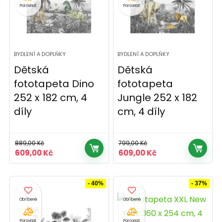
Porovnat
Porovnat
BYDLENÍ A DOPLŇKY
BYDLENÍ A DOPLŇKY
Dětská
Dětská
fototapeta Dino
fototapeta
252 x 182 cm, 4
Jungle 252 x 182
díly
cm, 4 díly
889,00
Kč
799,00
Kč
Původní
Aktuální
Původní
Aktuální
609,00
Kč
609,00
Kč
cena
cena
cena
cena
byla:
je:
byla:
je:
889,00 Kč.
609,00 Kč.
799,00 Kč.
609,00 Kč.
- 40%
- 37%
Porovnat
Porovnat