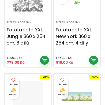
BYDLENÍ A DOPLŇKY
BYDLENÍ A DOPLŇKY
Fototapeta XXL
Fototapeta XXL
Jungle 360 x 254
New York 360 x
cm, 8 dílů
254 cm, 4 díly
1 299,00
Kč
1 450,00
Kč
Původní
Aktuální
Původní
Aktuální
779,00
Kč
919,00
Kč
cena
cena
cena
cena
byla:
je:
byla:
je:
1
779,00 Kč.
1
919,00 Kč.
- 36%
- 40%
299,00 Kč.
450,00 Kč.
Porovnat
Porovnat