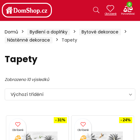
0
Domů
Bydlení a doplňky
Bytové dekorace
Nástěnné dekorace
Tapety
Tapety
Zobrazeno 10 výsledků
Výchozí třídění
- 31%
- 24%