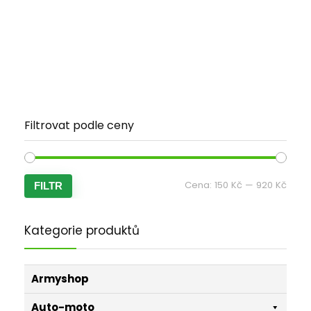
Filtrovat podle ceny
Minim
Maxi
Cena:
150 Kč
—
920 Kč
FILTR
cena
cena
Kategorie produktů
Armyshop
Auto-moto