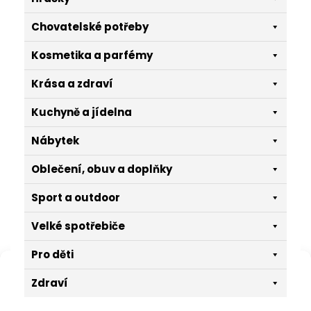
Chovatelské potřeby
Kosmetika a parfémy
Krása a zdraví
Kuchyně a jídelna
Nábytek
Oblečení, obuv a doplňky
Sport a outdoor
Velké spotřebiče
Pro děti
Spravovat souhlas
Zdraví
K poskytování těch nejlepších zkušeností používáme technologie,
jako jsou soubory cookie pro ukládání a/nebo přístup k