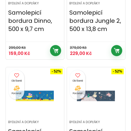
BYDLENÍ A DOPLŇKY
BYDLENÍ A DOPLŇKY
Samolepicí
Samolepicí
bordura Dinno,
bordura Jungle 2,
500 x 9,7 cm
500 x 13,8 cm
299,00
Kč
379,00
Kč
Původní
Aktuální
Původní
Aktuální
159,00
Kč
229,00
Kč
cena
cena
cena
cena
byla:
je:
byla:
je:
299,00 Kč.
159,00 Kč.
379,00 Kč.
229,00 Kč.
- 52%
- 52%
Porovnat
Porovnat
BYDLENÍ A DOPLŇKY
BYDLENÍ A DOPLŇKY