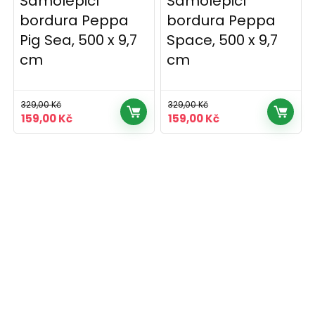
Samolepicí
Samolepicí
bordura Peppa
bordura Peppa
Pig Sea, 500 x 9,7
Space, 500 x 9,7
cm
cm
329,00
Kč
329,00
Kč
Původní
Aktuální
Původní
Aktuální
159,00
Kč
159,00
Kč
cena
cena
cena
cena
byla:
je:
byla:
je:
329,00 Kč.
159,00 Kč.
329,00 Kč.
159,00 Kč.